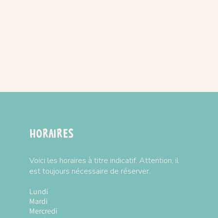
m*16cm
s sur la marque
HAPE
ivraison :
CLIQUEZ-ICI
Horaires
Voici les horaires à titre indicatif. Attention, il
est toujours nécessaire de réserver.
Lundi
Fermé
Mardi
10h à 18h
Mercredi
10h à 18h