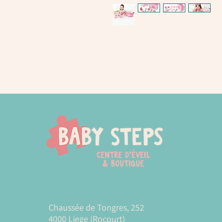
Chaussée de Tongres, 252
4000 Liege (Rocourt)