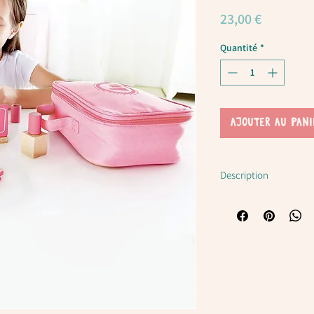
Prix
23,00 €
Quantité
*
AJOUTER AU PANI
Description
Trousse de beaut
Ce coffret de beauté en
L’ensemble comprend de
ongles et le maquillage.
Amusez-vous avec votre 
pour un look glamour.