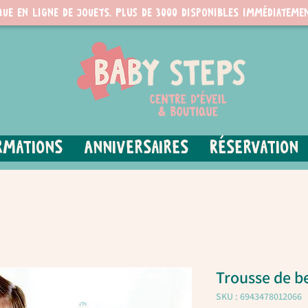
que en ligne de jouets. PLUS de 3000 disponibles immédiatemen
rmations
Anniversaires
Réservation
Trousse de b
SKU : 6943478012066