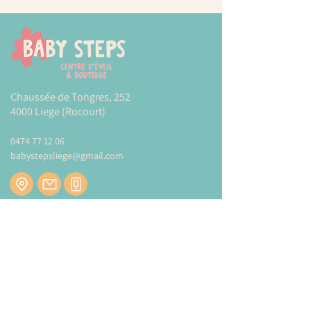
Chaussée de Tongres, 252
4000 Liege (Rocourt)
0474 77 12 06
babystepsliege@gmail.com
Newsletter
Inscrivez-vous à notre newsletter pour être
tenu au courant de nos actualités.