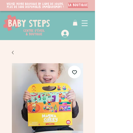
Visitez notre boutique en ligne de jouets.
LA BOUTIQUE
PLUS de 3000 disponibles immédiatement !
VIP Club