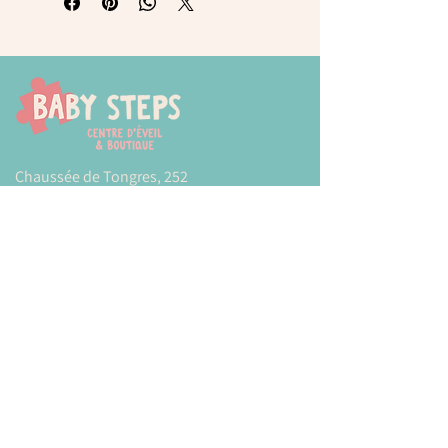
Chaussée de Tongres, 252
4000 Liege (Rocourt)
0474 77 12 06
babystepsliege@gmail.com
Newsletter
Inscrivez-vous à notre newsletter pour être
tenu au courant de nos actualités.