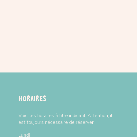
 petites mains occupées lorsque vous
rend :
m
cm
r la marque
TIGER TRIBE
ison :
CLIQUEZ-ICI
Horaires
Voici les horaires à titre indicatif. Attention, il
est toujours nécessaire de réserver.
Lundi
Fermé