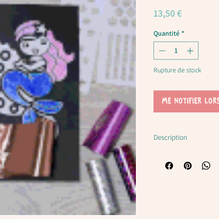
Prix
13,50 €
Quantité
*
Rupture de stock
Me notifier lor
Description
Foil Art est l’activité d
créatifs.
Il suffit de sélectionne
préféré, peler une sect
adhésif, puis frotter su
vers le haut), répéter 
terminé la conception et