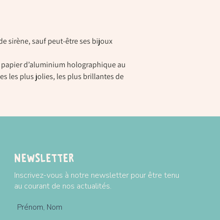
Parfait pour garder les
voyagez.
Chaque ensemble comp
5X Modèles adhésifs
e sirène, sauf peut-être ses bijoux
2x feuilles de pochoir
6x rouleaux d'aluminiu
e papier d’aluminium holographique au
Livret d’instructions
s les plus jolies, les plus brillantes de
Dimensions : 24
cm*16
Plus d'informations su
Modes et tarifs de livra
Newsletter
Inscrivez-vous à notre newsletter pour être tenu
au courant de nos actualités.