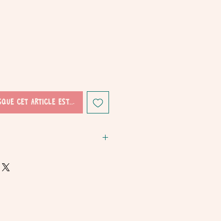
sque cet article est disponible
’art idéale et sans gâchis pour les enfants
r votre rouleau de papier d’aluminium
ion blanche pour révéler l’autocollant
r le papier d’aluminium (côté coloré
le processus jusqu’à ce que vous avez
 voila!