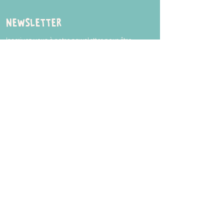
Newsletter
Inscrivez-vous à notre newsletter pour être
tenu au courant de nos actualités.
ENVOYER
Horaires
Voici les horaires à titre indicatif. Attention,
il est toujours nécessaire de réserver.
Lundi
Fermé