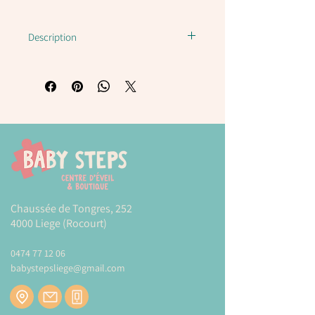
Description
Sac à dos Crocodile Creek
Sa toile imperméable, ses bretelles
rembourrées et ajustables, ses nombreux
compartiments de rangements seront
appréciés des parents. Ses illustrations
de fées enchantées plairont beaucoup
aux petites filles.
Dimensions : 22,5 x 26,5 x 7,6 cm
Chaussée de Tongres, 252
Plus d'informations sur la marque
4000 Liege (Rocourt)
HAPE
Modes et tarifs de livraison :
0474 77 12 06
babystepsliege@gmail.com
CLIQUEZ-ICI