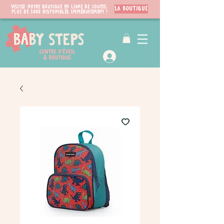
Visitez notre boutique en ligne de jouets.
LA BOUTIQUE
PLUS de 3000 disponibles immédiatement !
VIP Club