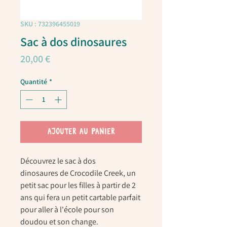
SKU : 732396455019
Sac à dos dinosaures
Prix
20,00 €
Quantité
*
AJOUTER AU PANIER
Découvrez le
sac à dos
dinosaures
de
Crocodile Creek
, un
petit sac pour les filles à partir de 2
ans qui fera un petit cartable parfait
pour aller à l'école pour son
doudou et son change.