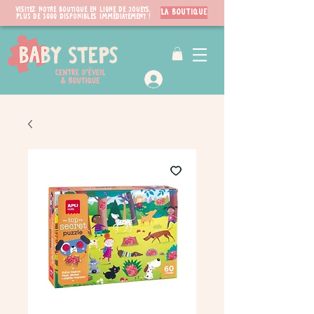
Visitez notre boutique en ligne de jouets.
LA BOUTIQUE
PLUS de 3000 disponibles immédiatement !
VIP Club