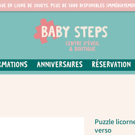
que en ligne de jouets. PLUS de 3000 disponibles immédiatemen
rmations
Anniversaires
Réservation
Puzzle licorne
verso