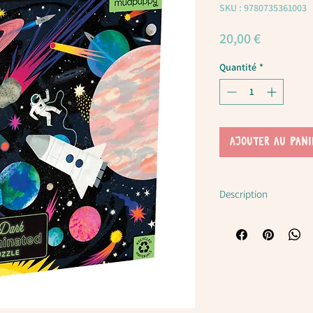
SKU : 9780735361003
Prix
20,00 €
Quantité
*
AJOUTER AU PANI
Description
Puzzle fluorescent e
Un puzzle en carton de 
fermez les lumières!
Le puzzle est fabriqué à
imprimé à base d'encre