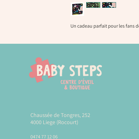
Un cadeau parfait pour les fans
Chaussée de Tongres, 252
4000 Liege (Rocourt)
0474 77 12 06