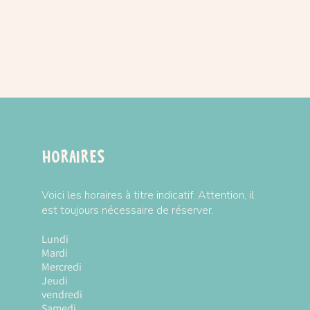
1 x 51cm
 20 x 5 cm
r la marque
MUDPUPPY
 de vente
Horaires
Voici les horaires à titre indicatif. Attention, il
est toujours nécessaire de réserver.
Lundi
Fermé
Mardi
10h à 18h
Mercredi
10h à 18h
Jeudi
10h à 18h
vendredi
10h à 18h
Samedi
10h à 18h