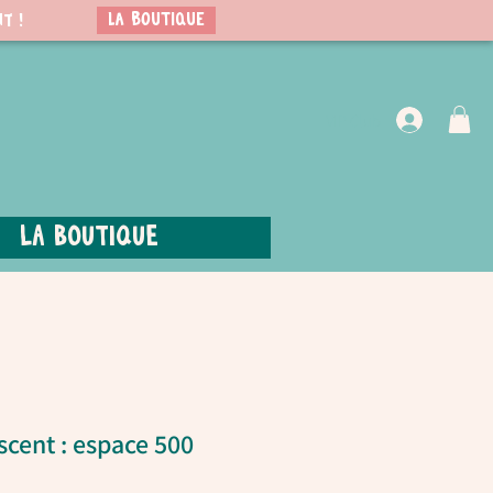
LA BOUTIQUE
t !
VIP Club
La boutique
scent : espace 500