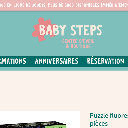
que en ligne de jouets. PLUS de 3000 disponibles immédiatemen
rmations
Anniversaires
Réservation
Puzzle fluore
pièces