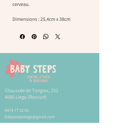
cerveau.
Dimensions : 25,4cm x 38cm
Chaussée de Tongres, 252
4000 Liege (Rocourt)
0474 77 12 06
babystepsliege@gmail.com