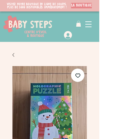
Visitez notre boutique en ligne de jouets.
LA BOUTIQUE
PLUS de 3000 disponibles immédiatement !
VIP Club