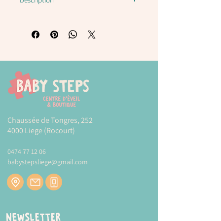
Puzzle métiers E1624 Hape
Puzzle en bois double face avec
pièces pivotantes.
Contient 19 pièces de puzzle double
face et une plaque de puzzle.
Un côté du puzzle affiche six métiers
différents : pompier, enseignant, boîte
aux lettres, cuisinier, médecin et
ouvriers de la construction L’autre
côté montre où ces gens exécutent
Chaussée de Tongres, 252
leur métier.
4000 Liege (Rocourt)
Le puzzle peut être tourné. Il est ainsi
plus facile de réaliser
0474 77 12 06
Idéal pour développer la capacité de
babystepsliege@gmail.com
réflexion et la motricité fine.
Dimensions : 24,5cm*0,7cm
Dimensions de la boîte :
30cm*1cm*24,5cm
Newsletter
Plus d'informations sur la marque