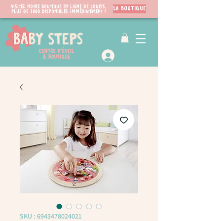
Visitez notre boutique en ligne de jouets.
LA BOUTIQUE
PLUS de 3000 disponibles immédiatement !
VIP Club
SKU : 6943478024021