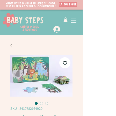
Visitez notre boutique en ligne de jouets.
LA BOUTIQUE
PLUS de 3000 disponibles immédiatement !
VIP Club
SKU : 8410782164920