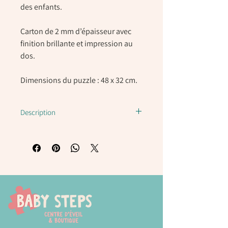
des enfants.
Carton de 2 mm d’épaisseur avec
finition brillante et impression au
dos.
Dimensions du puzzle : 48 x 32 cm.
Description
Les puzzles sont le jouet idéal pour les
enfants car, tout en s’amusant, ils
développent et renforcent un grand
nombre de capacités et de compétences :
la capacité de concentration,
l’observation, la mémoire et la résolution
de problèmes.
De plus, ils développent la perception de
l’espace, la psychomotricité fine, la
distinction des formes, la coordination