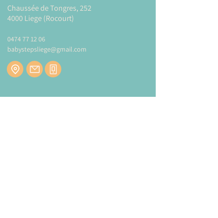
Chaussée de Tongres, 252
main-œil et les compétences
4000 Liege (Rocourt)
mathématiques.
0474 77 12 06
En outre, les puzzles aident les enfants à
babystepsliege@gmail.com
augmenter leur confiance en soi et leur
motivation lorsqu’ils arrivent à terminer le
jeu.
Le format idéal pour un cadeau parfait!
Modes et tarifs de livraison :
CLIQUEZ-ICI
Newsletter
Inscrivez-vous à notre newsletter pour être
tenu au courant de nos actualités.