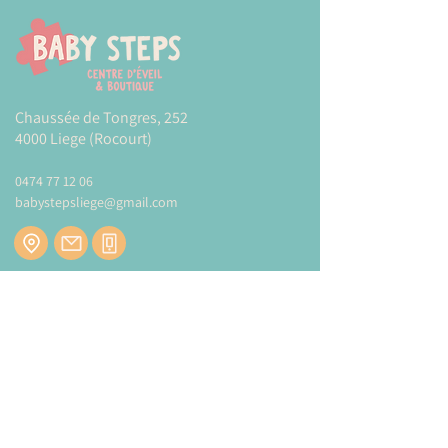
Chaussée de Tongres, 252
4000 Liege (Rocourt)
0474 77 12 06
babystepsliege@gmail.com
Newsletter
Inscrivez-vous à notre newsletter pour être
tenu au courant de nos actualités.