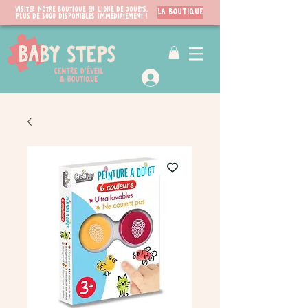
Visitez notre boutique en ligne de jouets.
LA BOUTIQUE
PLUS de 3000 disponibles immédiatement !
VIP Club