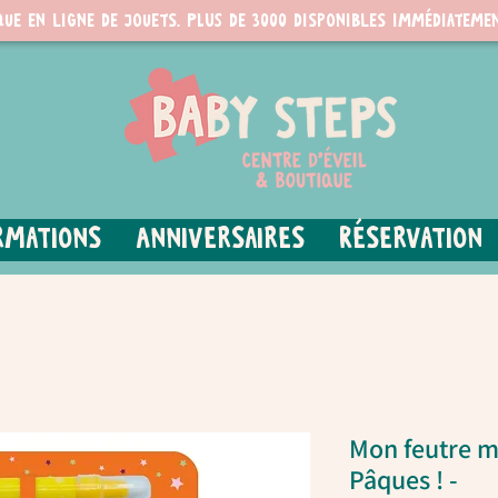
que en ligne de jouets. PLUS de 3000 disponibles immédiatemen
rmations
Anniversaires
Réservation
Mon feutre 
Pâques ! -