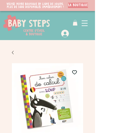
Visitez notre boutique en ligne de jouets.
LA BOUTIQUE
PLUS de 3000 disponibles immédiatement !
VIP Club