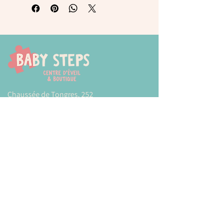
Chaussée de Tongres, 252
4000 Liege (Rocourt)
0474 77 12 06
babystepsliege@gmail.com
Newsletter
Inscrivez-vous à notre newsletter pour être
tenu au courant de nos actualités.