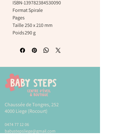
ISBN-13
9782384530090
Format
Spirale
Pages
Taille
250 x 210 mm
Poids
290 g
Chaussée de Tongres, 252
4000 Liege (Rocourt)
0474 77 12 06
babystepsliege@gmail.com