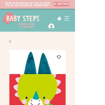
Visitez notre boutique en ligne de jouets.
LA BOUTIQUE
PLUS de 3000 disponibles immédiatement !
VIP Club