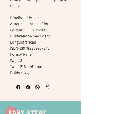
mains.
Détails sur le livre
Auteur
Atelier Cloro
Éditeur
1 2 3 Soleil
Publication
4 mars 2022
Langue
français
ISBN-13
9782359907742
Format
Relié
Pages
8
Taille
218 x 161 mm
Poids
216 g