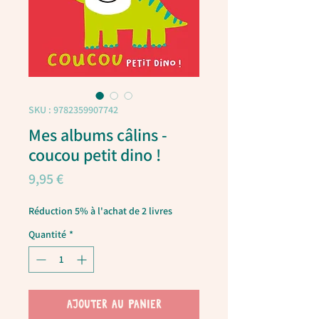
SKU : 9782359907742
Mes albums câlins -
coucou petit dino !
Prix
9,95 €
Réduction 5% à l'achat de 2 livres
Quantité
*
AJOUTER AU PANIER