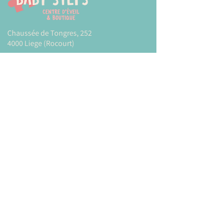
Chaussée de Tongres, 252
4000 Liege (Rocourt)
0474 77 12 06
babystepsliege@gmail.com
Newsletter
Inscrivez-vous à notre newsletter pour être
tenu au courant de nos actualités.