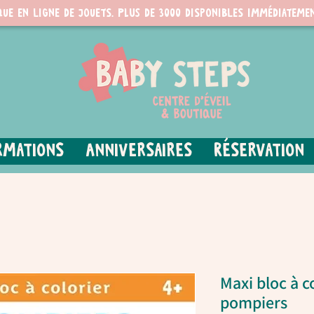
que en ligne de jouets. PLUS de 3000 disponibles immédiatemen
rmations
Anniversaires
Réservation
Maxi bloc à co
pompiers