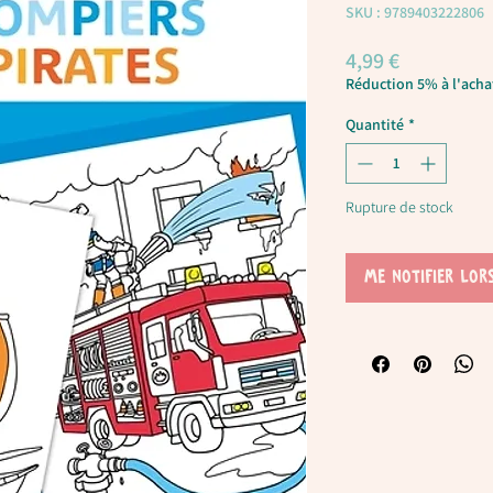
SKU : 9789403222806
Prix
4,99 €
Réduction 5% à l'achat
Quantité
*
Rupture de stock
Me notifier lor