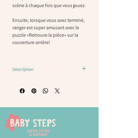
scène à chaque fois que vous jouez.
Ensuite, lorsque vous avez terminé,
ranger est super amusant avec le
puzzle «Retrouve la pièce» sur la
couverture arrière!
Description
Super léger et compact, le livre est idéal à
jeter dans votre sac avant de sortir.
Le nec plus ultra de l'activité débranchée
et sans écran pour les enfants.
Fonctionnalités:
Léger et portable
Mobiles en silicium réutilisables
Page de puzzle pour stocker les élements
Jeu imaginaire ouvert