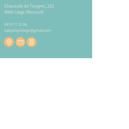
Le livre de jeu mesure 29 cm de haut
Chaussée de Tongres, 252
4000 Liege (Rocourt)
Plus d'informations sur la marque
TIGER
TRIBE
0474 77 12 06
babystepsliege@gmail.com
Modes et tarifs de livraison :
CLIQUEZ-ICI
Newsletter
Inscrivez-vous à notre newsletter pour être
tenu au courant de nos actualités.