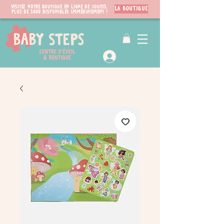
Visitez notre boutique en ligne de jouets.
LA BOUTIQUE
PLUS de 3000 disponibles immédiatement !
VIP Club