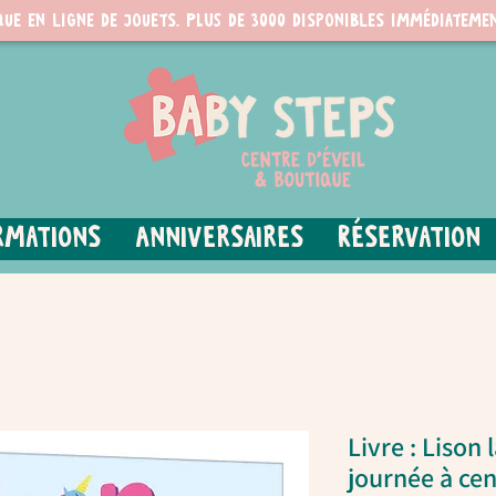
que en ligne de jouets. PLUS de 3000 disponibles immédiatemen
rmations
Anniversaires
Réservation
Livre : Lison 
journée à cen