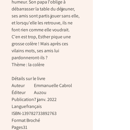
humeur. Son papa l'oblige à
débarrasser la table du déjeuner,
ses amis sont partis jouer sans elle,
et lorsqu'elle les retrouve, ils ne
font rien comme elle voudrait.
C'en est trop, Esther pique une
grosse colère ! Mais après ces
vilains mots, ses amis lui
pardonneront-ils ?
Thème : la colère
Détails sur le livre
Auteur
Emmanuelle Cabrol
Éditeur
Auzou
Publication
7 janv. 2022
Langue
français
ISBN-13
9782733892763
Format
Broché
Pages
31