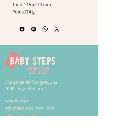
Taille
215 x 213 mm
Poids
174 g
Chaussée de Tongres, 252
4000 Liege (Rocourt)
0474 77 12 06
babystepsliege@gmail.com