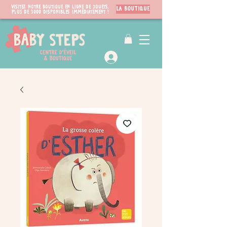
Visitez notre boutique en ligne de jouets.
LA BOUTIQUE
PLUS de 3000 disponibles immédiatement !
VIP Club