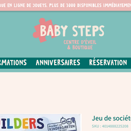
que en ligne de jouets. PLUS de 3000 disponibles immédiatemen
rmations
Anniversaires
Réservation
Jeu de sociét
SKU : 4014888225208