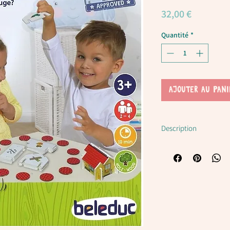
Prix
32,00 €
Quantité
*
AJOUTER AU PANI
Description
Le jeu comprend 24 élé
catégories : les murs de
et le toit.
Le recto de chaque élé
le verso un outil.
Les 12 jetons outils so
d’éléments de la maison,
A tour de rôle, les joue