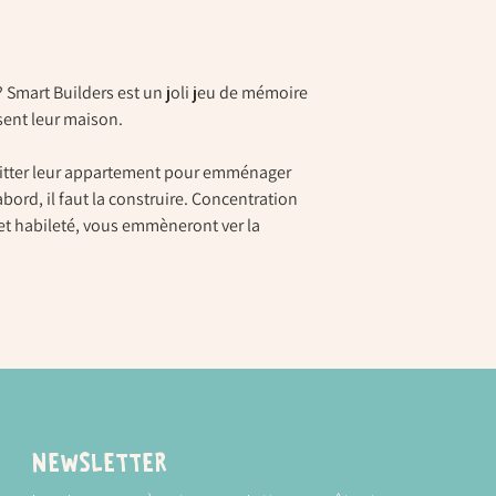
découvrir et les compar
éléments de la maison.
Quand ils sont identiqu
maison et l‘assemble ju
 Smart Builders est un joli jeu de mémoire
maison.
sent leur maison.
Simple et efficace, le 
voir leur maison prend
Contenu
: 24 éléments 
itter leur appartement pour emménager
cm), 12 jetons-outils en
bord, il faut la construire. Concentration
une boîte de format 24 
 et habileté, vous emmèneront ver la
Plus d'information
Modes et tarifs de l
Newsletter