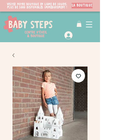
Visitez notre boutique en ligne de jouets.
LA BOUTIQUE
PLUS de 3000 disponibles immédiatement !
VIP Club