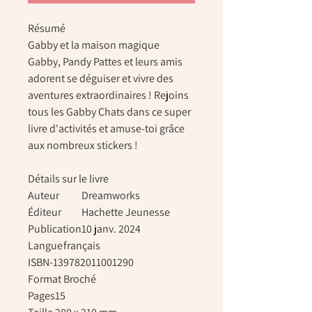
Résumé
Gabby et la maison magique
Gabby, Pandy Pattes et leurs amis
adorent se déguiser et vivre des
aventures extraordinaires ! Rejoins
tous les Gabby Chats dans ce super
livre d'activités et amuse-toi grâce
aux nombreux stickers !
Détails sur le livre
Auteur
Dreamworks
Éditeur
Hachette Jeunesse
Publication
10 janv. 2024
Langue
français
ISBN-13
9782011001290
Format
Broché
Pages
15