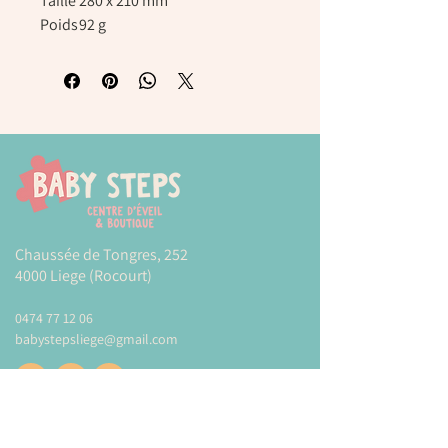
Taille
280 x 210 mm
Poids
92 g
Chaussée de Tongres, 252
4000 Liege (Rocourt)
0474 77 12 06
babystepsliege@gmail.com