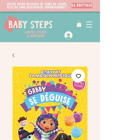
Visitez notre boutique en ligne de jouets.
LA BOUTIQUE
PLUS de 3000 disponibles immédiatement !
VIP Club