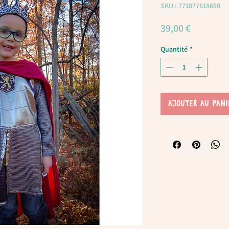
SKU : 771877618659
Prix
39,00 €
Quantité
*
AJOUTER AU PANI