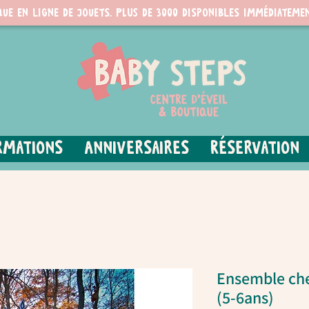
que en ligne de jouets. PLUS de 3000 disponibles immédiatemen
rmations
Anniversaires
Réservation
Ensemble che
(5-6ans)