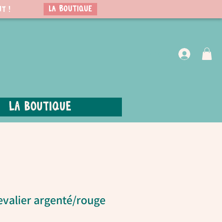
LA BOUTIQUE
t !
VIP Club
La boutique
valier argenté/rouge