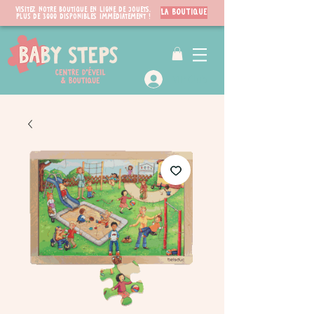
Visitez notre boutique en ligne de jouets.
LA BOUTIQUE
PLUS de 3000 disponibles immédiatement !
VIP Club