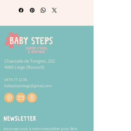
Puzzle 24 pièces: le square 12001 Beleduc
Puzzle à cadre en bois composé d'un
plateau et de 24 pièces (épaisseur : 6
mm).
Permet de développer l'observation et la
logique.
Dimensions du plateau (L x l) : 40,5 x 28,3
cm.
Epaisseur du plateau: 8 mm.
Chaussée de Tongres, 252
Dimensions du puzzle (L x l) : 36 x 24 cm.
4000 Liege (Rocourt)
L'agencement des pièces de puzzle
0474 77 12 06
robustes dans un cadre permet même à
babystepsliege@gmail.com
des enfants très jeunes d'essayer de
compléter le puzzle.
Plus d'informations sur la marque
BELEDUC
Modes et tarifs de livraison :
CLIQUEZ-ICI
Newsletter
Inscrivez-vous à notre newsletter pour être