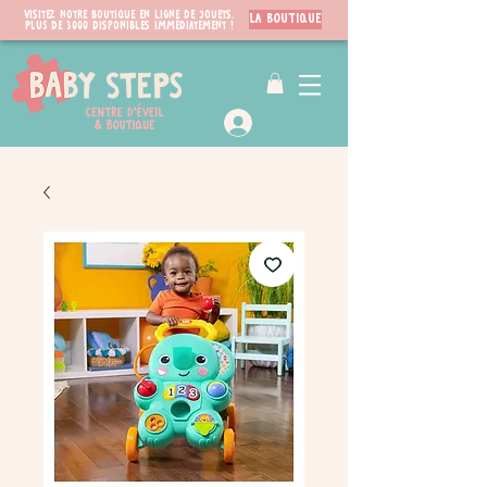
Visitez notre boutique en ligne de jouets.
LA BOUTIQUE
PLUS de 3000 disponibles immédiatement !
VIP Club