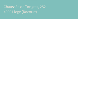
Chaussée de Tongres, 252
4000 Liege (Rocourt)
0474 77 12 06
babystepsliege@gmail.com
Newsletter
Inscrivez-vous à notre newsletter pour être
tenu au courant de nos actualités.