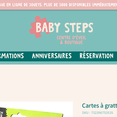
que en ligne de jouets. PLUS de 3000 disponibles immédiatemen
rmations
Anniversaires
Réservation
Cartes à grat
SKU : 732396753535