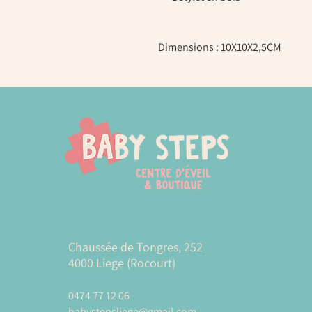
Dimensions : 10X10X2,5CM
Chaussée de Tongres, 252
4000 Liege (Rocourt)
0474 77 12 06
babystepsliege@gmail.com