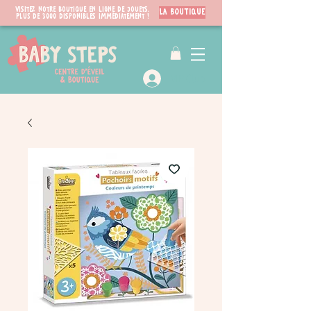
Visitez notre boutique en ligne de jouets.
LA BOUTIQUE
PLUS de 3000 disponibles immédiatement !
VIP Club