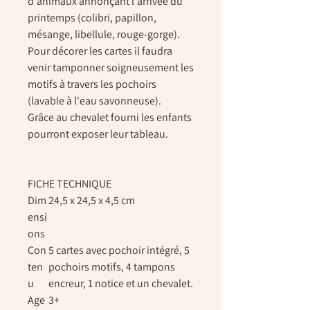
d'animaux annonçant l'arrivée du
printemps (colibri, papillon,
mésange, libellule, rouge-gorge).
Pour décorer les cartes il faudra
venir tamponner soigneusement les
motifs à travers les pochoirs
(lavable à l'eau savonneuse).
Grâce au chevalet fourni les enfants
pourront exposer leur tableau.
FICHE TECHNIQUE
Dim
24,5 x 24,5 x 4,5 cm
ensi
ons
Con
5 cartes avec pochoir intégré, 5
ten
pochoirs motifs, 4 tampons
u
encreur, 1 notice et un chevalet.
Age
3+