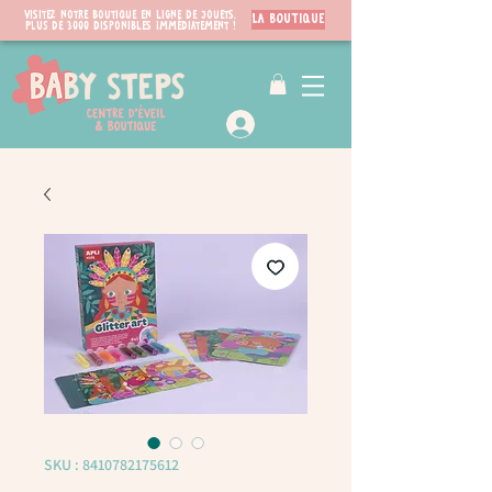
Visitez notre boutique en ligne de jouets.
LA BOUTIQUE
PLUS de 3000 disponibles immédiatement !
VIP Club
SKU : 8410782175612