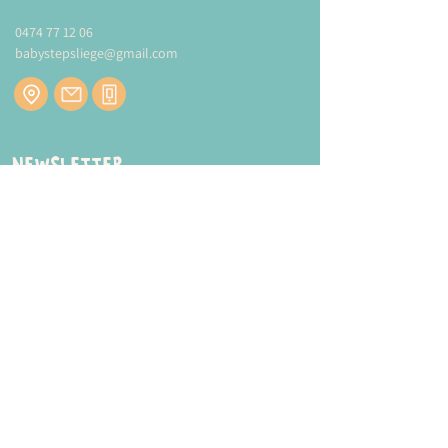
0474 77 12 06
babystepsliege@gmail.com
Newsletter
Inscrivez-vous à notre newsletter pour être
tenu au courant de nos actualités.
ENVOYER