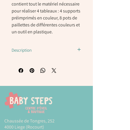
contient tout le matériel nécessaire
pour réaliser 4 tableaux : 4 supports
préimprimés en couleur, 8 pots de
paillettes de différentes couleurs et
un outil en plastique.
Description
Facile à utiliser : les supports adhésifs ne
requièrent pas d’adhésif supplémentaire.
Jeu à haute valeur didactique : il stimule la
psychomotricité fine et développe la
créativité, l’adresse manuelle et le sens
des couleurs.
De plus, il favorise l’enrichissement
personnel grâce à la réalisation d’un
travail manuel.
Chaussée de Tongres, 252
Modes et tarifs de livraison :
CLIQUEZ-ICI
4000 Liege (Rocourt)