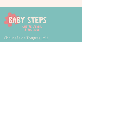
Chaussée de Tongres, 252
4000 Liege (Rocourt)
0474 77 12 06
babystepsliege@gmail.com
Newsletter
Inscrivez-vous à notre newsletter pour être
tenu au courant de nos actualités.