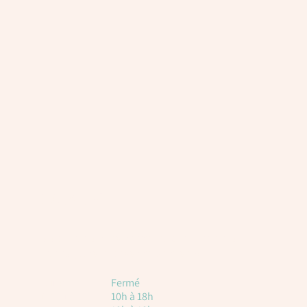
Horaires
Voici les horaires à titre indicatif. Attention, il
est toujours nécessaire de réserver.
Lundi
Fermé
Mardi
10h à 18h