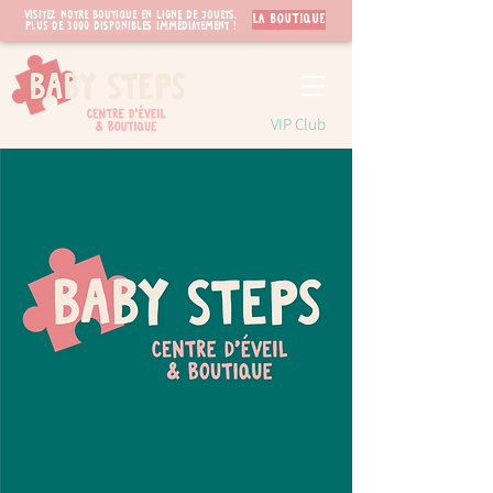
Visitez notre boutique en ligne de jouets.
LA BOUTIQUE
PLUS de 3000 disponibles immédiatement !
VIP Club