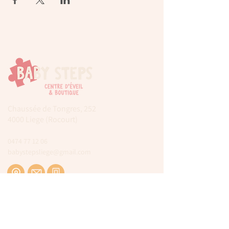
Chaussée de Tongres, 252
4000 Liege (Rocourt)
0474 77 12 06
babystepsliege@gmail.com
Newsletter
Inscrivez-vous à notre newsletter pour être